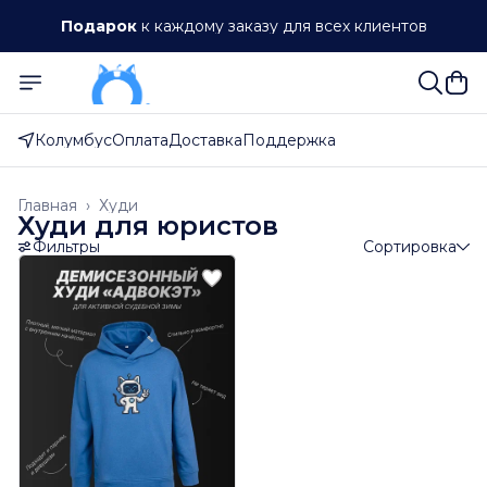
кто любит право и котиков.
Подарок
к каждому заказу для всех клиентов
Худи, футболки и аксессуары для юристов. Скидка 10%
на первый заказ по промокоду АДВОКЭТ_10. Для тех,
кто любит право и котиков.
Колумбус
Оплата
Доставка
Поддержка
Главная
›
Худи
Худи для юристов
Фильтры
Сортировка